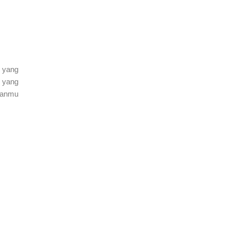
g yang
u yang
ananmu