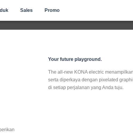
Rp.565.000.000
duk
Sales
Promo
TR Samarinda
Harga OTR bervariasi tergantung lokasi pembelian
Your future playground.
The all-new KONA electric menampilkan d
serta diperkaya dengan pixelated grap
di setiap perjalanan yang Anda tuju.
berikan