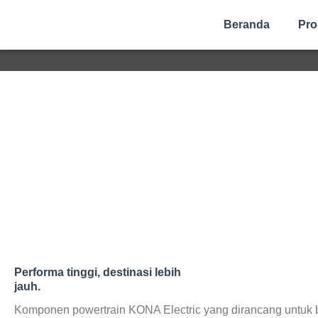
Beranda
Pro
The all-new KONA Electric
Harga O
Performa tinggi, destinasi lebih
jauh.
Komponen powertrain KONA Electric yang dirancang untuk 